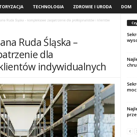
TORYZACJA
TECHNOLOGIA
ZDROWIE I URODA
DOM
na Ruda Śląska – kompleksowe zaopatrzenie dla profesjonalistów i klientów
Czy
Sekr
ana Ruda Śląska –
wys
atrzenie dla
Najl
 klientów indywidualnych
chru
Sekr
moc
Najl
prze