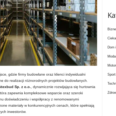
Ka
Bizne
Cieka
Dom i
Moda 
Motor
ce, gdzie firmy budowlane oraz klienci indywidualni
Sport
dne do realizacji różnorodnych projektów budowlanych.
Techn
Atexbud Sp. z o.o.
, dynamicznie rozwijająca się hurtownia
Zdrow
 która zapewnia kompleksowe wsparcie oraz szeroki
emu doświadczeniu i współpracy z renomowanymi
one materiały w konkurencyjnych cenach, które spełniają
ych inwestorów.