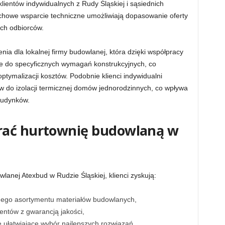
ientów indywidualnych z Rudy Śląskiej i sąsiednich
achowe wsparcie techniczne umożliwiają dopasowanie oferty
ch odbiorców.
ia dla lokalnej firmy budowlanej, która dzięki współpracy
e do specyficznych wymagań konstrukcyjnych, co
optymalizacji kosztów. Podobnie klienci indywidualni
w do izolacji termicznej domów jednorodzinnych, co wpływa
budynków.
rać hurtownię budowlaną w
anej Atexbud w Rudzie Śląskiej, klienci zyskują:
nego asortymentu materiałów budowlanych,
ntów z gwarancją jakości,
 ułatwiające wybór najlepszych rozwiązań,