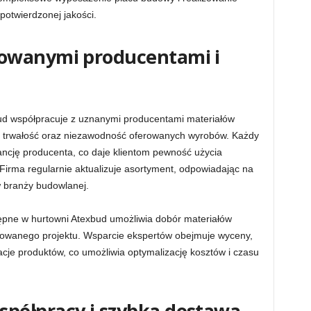
potwierdzonej jakości.
owanymi producentami i
d współpracuje z uznanymi producentami materiałów
ą trwałość oraz niezawodność oferowanych wyrobów. Każdy
ancję producenta, co daje klientom pewność użycia
irma regularnie aktualizuje asortyment, odpowiadając na
 branży budowlanej.
ępne w hurtowni Atexbud umożliwia dobór materiałów
izowanego projektu. Wsparcie ekspertów obejmuje wyceny,
acje produktów, co umożliwia optymalizację kosztów i czasu
półpracy i szybka dostawa