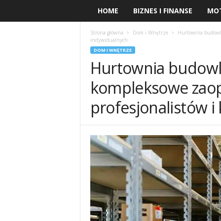
HOME
BIZNES I FINANSE
MO
Strona główna
Dom i Wnętrze
Hurtownia budowla
indywidualnych
DOM I WNĘTRZE
Hurtownia budowl
kompleksowe zaop
profesjonalistów i