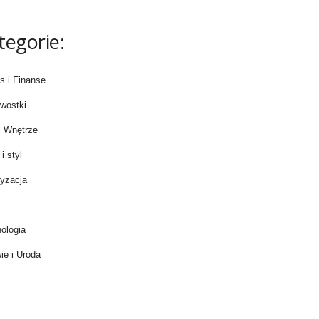
tegorie:
s i Finanse
wostki
 Wnętrze
i styl
yzacja
ologia
ie i Uroda