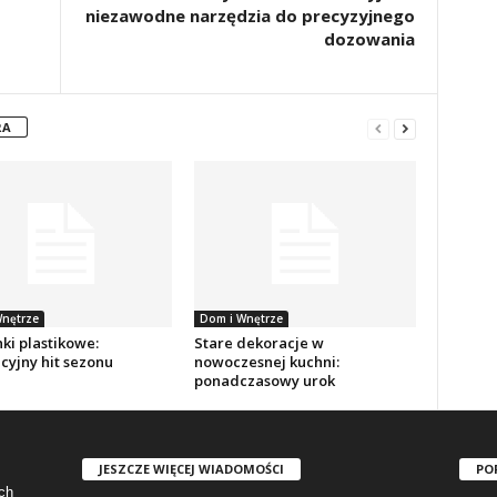
niezawodne narzędzia do precyzyjnego
dozowania
RA
nętrze
Dom i Wnętrze
ki plastikowe:
Stare dekoracje w
cyjny hit sezonu
nowoczesnej kuchni:
ponadczasowy urok
JESZCZE WIĘCEJ WIADOMOŚCI
PO
ch