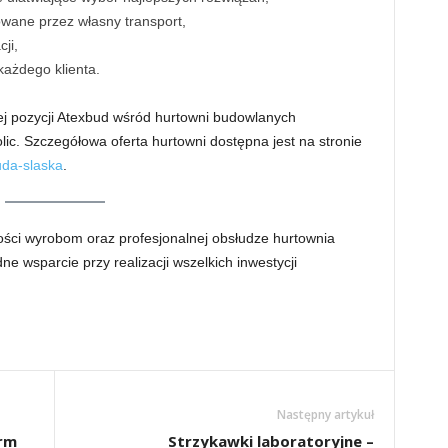
owane przez własny transport,
ji,
każdego klienta.
ej pozycji Atexbud wśród hurtowni budowlanych
olic. Szczegółowa oferta hurtowni dostępna jest na stronie
uda-slaska
.
kości wyrobom oraz profesjonalnej obsłudze hurtownia
e wsparcie przy realizacji wszelkich inwestycji
Następny artykuł
irm
Strzykawki laboratoryjne –