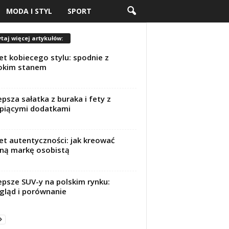
MODA I STYL
SPORT
taj więcej artykułów:
et kobiecego stylu: spodnie z
okim stanem
epsza sałatka z buraka i fety z
piącymi dodatkami
et autentyczności: jak kreować
ną markę osobistą
epsze SUV-y na polskim rynku:
gląd i porównanie