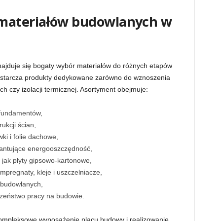
 materiałów budowlanych w
ajduje się bogaty wybór materiałów do różnych etapów
ostarcza produkty dedykowane zarówno do wznoszenia
h czy izolacji termicznej. Asortyment obejmuje:
 fundamentów,
ukcji ścian,
i i folie dachowe,
antujące energooszczędność,
 jak płyty gipsowo-kartonowe,
mpregnaty, kleje i uszczelniacze,
 budowlanych,
zeństwo pracy na budowie.
ompleksowe wyposażenie placu budowy i realizowanie