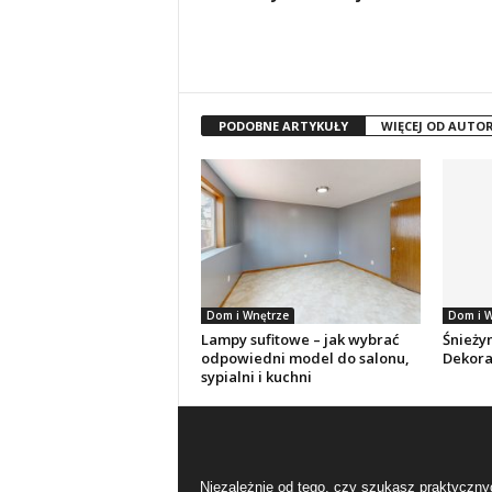
PODOBNE ARTYKUŁY
WIĘCEJ OD AUTO
Dom i Wnętrze
Dom i W
Lampy sufitowe – jak wybrać
Śnieżyn
odpowiedni model do salonu,
Dekora
sypialni i kuchni
Niezależnie od tego, czy szukasz praktyczny