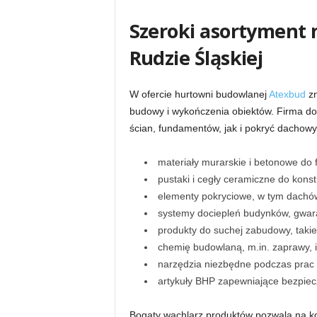
Szeroki asortyment
Rudzie Śląskiej
W ofercie hurtowni budowlanej
Atexbud
zn
budowy i wykończenia obiektów. Firma d
ścian, fundamentów, jak i pokryć dachowyc
materiały murarskie i betonowe do
pustaki i cegły ceramiczne do konstr
elementy pokryciowe, w tym dachówk
systemy dociepleń budynków, gwar
produkty do suchej zabudowy, takie
chemię budowlaną, m.in. zaprawy, i
narzędzia niezbędne podczas prac
artykuły BHP zapewniające bezpiec
Bogaty wachlarz produktów pozwala na k