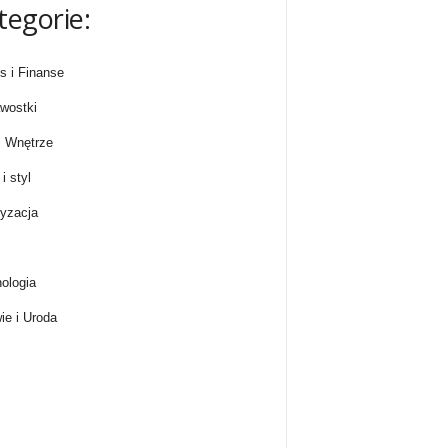
tegorie:
s i Finanse
wostki
 Wnętrze
i styl
yzacja
ologia
ie i Uroda