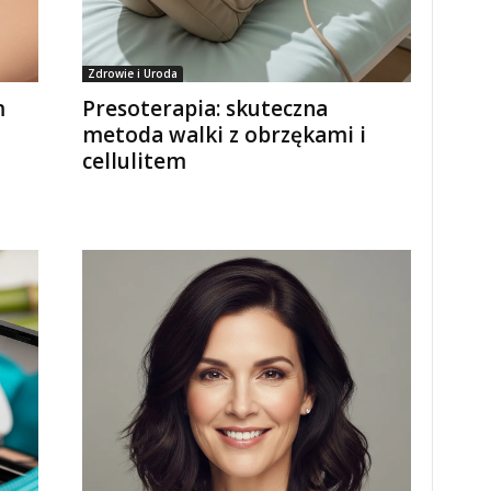
Zdrowie i Uroda
m
Presoterapia: skuteczna
metoda walki z obrzękami i
cellulitem