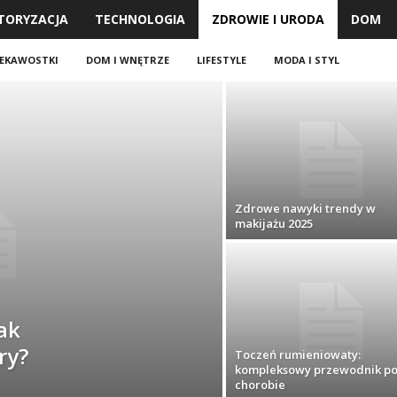
TORYZACJA
TECHNOLOGIA
ZDROWIE I URODA
DOM
IEKAWOSTKI
DOM I WNĘTRZE
LIFESTYLE
MODA I STYL
Zdrowe nawyki trendy w
makijażu 2025
ak
ry?
Toczeń rumieniowaty:
kompleksowy przewodnik p
chorobie