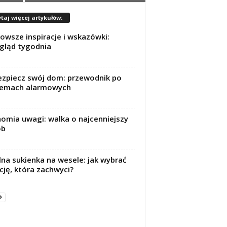
taj więcej artykułów:
owsze inspiracje i wskazówki:
gląd tygodnia
zpiecz swój dom: przewodnik po
temach alarmowych
omia uwagi: walka o najcenniejszy
ób
lna sukienka na wesele: jak wybrać
cję, która zachwyci?