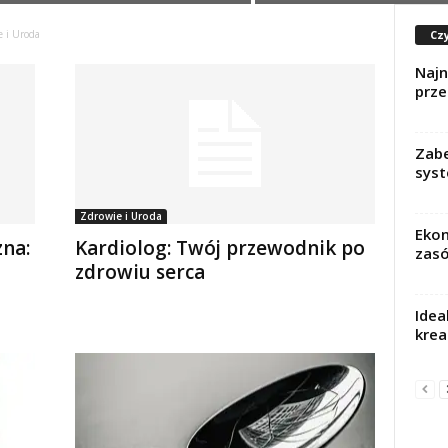
Czy
e i Uroda
Najn
prze
Zabe
sys
Zdrowie i Uroda
Ekon
zna:
Kardiolog: Twój przewodnik po
zas
zdrowiu serca
Idea
krea