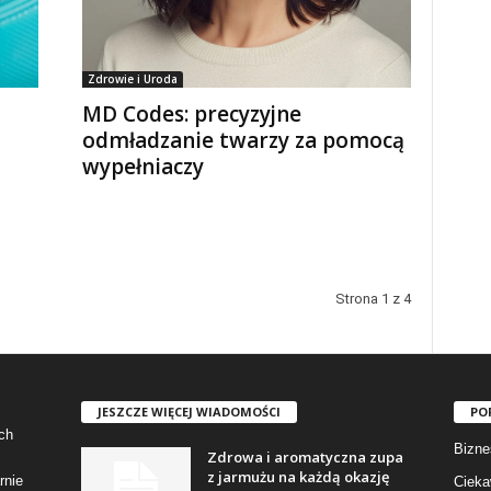
Zdrowie i Uroda
MD Codes: precyzyjne
odmładzanie twarzy za pomocą
wypełniaczy
Strona 1 z 4
JESZCZE WIĘCEJ WIADOMOŚCI
PO
ch
Bizne
Zdrowa i aromatyczna zupa
z jarmużu na każdą okazję
rnie
Cieka