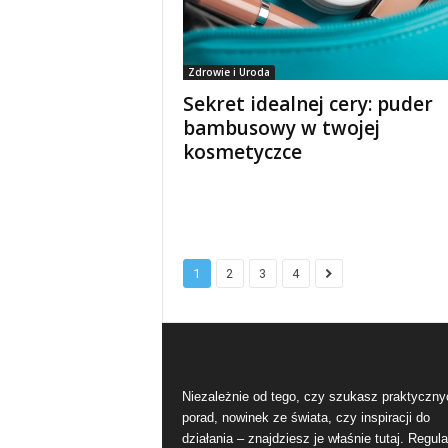
Zdrowie i Uroda
Sekret idealnej cery: puder
bambusowy w twojej
kosmetyczce
1
2
3
4
Niezależnie od tego, czy szukasz praktyczny
porad, nowinek ze świata, czy inspiracji do
działania – znajdziesz je właśnie tutaj. Regula