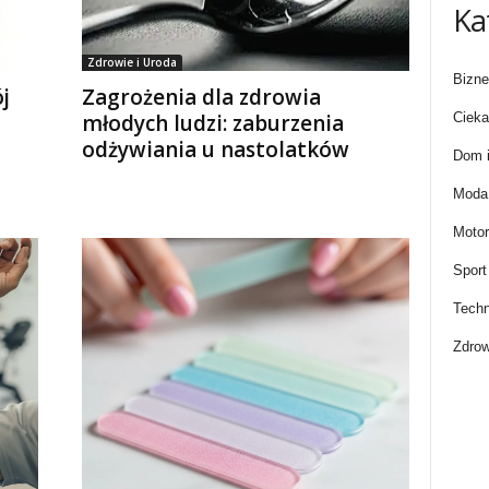
Ka
Zdrowie i Uroda
Bizne
j
Zagrożenia dla zdrowia
Cieka
młodych ludzi: zaburzenia
odżywiania u nastolatków
Dom i
Moda 
Motor
Sport
Techn
Zdrow