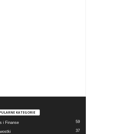
PULARNE KATEGORIE
59
s i Finanse
37
wostki