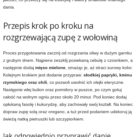
dania.
Przepis krok po kroku na
rozgrzewającą zupę z wołowiną
Proces przygotowania zacznij od rozgrzania oliwy w dużym garnku
z grubym dnem. Najpierw zeszklij posiekaną cebulę z czosnkiem, a
następnie dodaj
mięso mielone
, smażąc je, aż straci surowy kolor.
Kolejnym krokiem jest dodanie przypraw:
słodkiej papryki, kminu
rzymskiego oraz chili
, co pozwoli uwolnić ich olejki eteryczne.
Następnie wlej bulion oraz pomidory w puszce, po czym gotuj
całość na wolnym ogniu przez około 20 minut. Pod koniec dodaj
opłukaną fasolę i kukurydzę, aby zachowały swój kształt. Na koniec
dopraw zupę solą oraz oregano, a tuż przed podaniem udekoruj ją
świeżą natką pietruszki lub szczypiorkiem.
Jak odpowiednio przyprawić danie