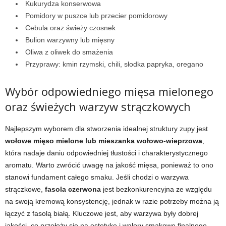
Kukurydza konserwowa
Pomidory w puszce lub przecier pomidorowy
Cebula oraz świeży czosnek
Bulion warzywny lub mięsny
Oliwa z oliwek do smażenia
Przyprawy: kmin rzymski, chili, słodka papryka, oregano
Wybór odpowiedniego mięsa mielonego
oraz świeżych warzyw strączkowych
Najlepszym wyborem dla stworzenia idealnej struktury zupy jest
wołowe mięso mielone lub mieszanka wołowo-wieprzowa
,
która nadaje daniu odpowiedniej tłustości i charakterystycznego
aromatu. Warto zwrócić uwagę na jakość mięsa, ponieważ to ono
stanowi fundament całego smaku. Jeśli chodzi o warzywa
strączkowe,
fasola czerwona
jest bezkonkurencyjna ze względu
na swoją kremową konsystencję, jednak w razie potrzeby można ją
łączyć z fasolą białą. Kluczowe jest, aby warzywa były dobrej
jakości, co przełoży się na estetykę i walory smakowe finalnego