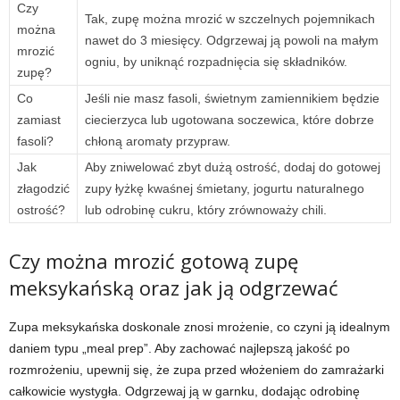
Czy
Tak, zupę można mrozić w szczelnych pojemnikach
można
nawet do 3 miesięcy. Odgrzewaj ją powoli na małym
mrozić
ogniu, by uniknąć rozpadnięcia się składników.
zupę?
Co
Jeśli nie masz fasoli, świetnym zamiennikiem będzie
zamiast
ciecierzyca lub ugotowana soczewica, które dobrze
fasoli?
chłoną aromaty przypraw.
Jak
Aby zniwelować zbyt dużą ostrość, dodaj do gotowej
złagodzić
zupy łyżkę kwaśnej śmietany, jogurtu naturalnego
ostrość?
lub odrobinę cukru, który zrównoważy chili.
Czy można mrozić gotową zupę
meksykańską oraz jak ją odgrzewać
Zupa meksykańska doskonale znosi mrożenie, co czyni ją idealnym
daniem typu „meal prep”. Aby zachować najlepszą jakość po
rozmrożeniu, upewnij się, że zupa przed włożeniem do zamrażarki
całkowicie wystygła. Odgrzewaj ją w garnku, dodając odrobinę