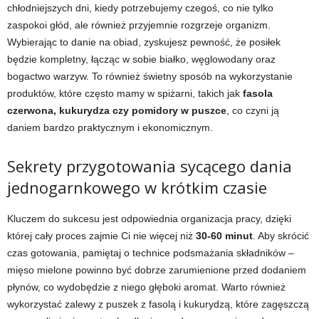
chłodniejszych dni, kiedy potrzebujemy czegoś, co nie tylko
zaspokoi głód, ale również przyjemnie rozgrzeje organizm.
Wybierając to danie na obiad, zyskujesz pewność, że posiłek
będzie kompletny, łącząc w sobie białko, węglowodany oraz
bogactwo warzyw. To również świetny sposób na wykorzystanie
produktów, które często mamy w spiżarni, takich jak
fasola
czerwona, kukurydza czy pomidory w puszce
, co czyni ją
daniem bardzo praktycznym i ekonomicznym.
Sekrety przygotowania sycącego dania
jednogarnkowego w krótkim czasie
Kluczem do sukcesu jest odpowiednia organizacja pracy, dzięki
której cały proces zajmie Ci nie więcej niż
30-60 minut
. Aby skrócić
czas gotowania, pamiętaj o technice podsmażania składników –
mięso mielone powinno być dobrze zarumienione przed dodaniem
płynów, co wydobędzie z niego głęboki aromat. Warto również
wykorzystać zalewy z puszek z fasolą i kukurydzą, które zagęszczą