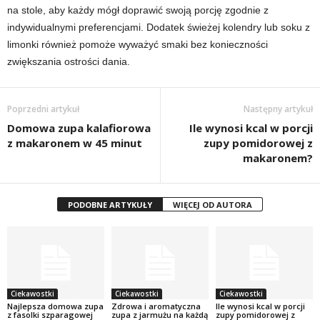
na stole, aby każdy mógł doprawić swoją porcję zgodnie z
indywidualnymi preferencjami. Dodatek świeżej kolendry lub soku z
limonki również pomoże wyważyć smaki bez konieczności
zwiększania ostrości dania.
Poprzedni artykuł
Następny artykuł
Domowa zupa kalafiorowa
Ile wynosi kcal w porcji
z makaronem w 45 minut
zupy pomidorowej z
makaronem?
PODOBNE ARTYKUŁY
WIĘCEJ OD AUTORA
Ciekawostki
Ciekawostki
Ciekawostki
Najlepsza domowa zupa
Zdrowa i aromatyczna
Ile wynosi kcal w porcji
z fasolki szparagowej
zupa z jarmużu na każdą
zupy pomidorowej z