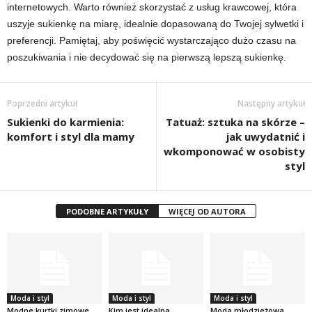
internetowych. Warto również skorzystać z usług krawcowej, która
uszyje sukienkę na miarę, idealnie dopasowaną do Twojej sylwetki i
preferencji. Pamiętaj, aby poświęcić wystarczająco dużo czasu na
poszukiwania i nie decydować się na pierwszą lepszą sukienkę.
Poprzedni artykuł
Następny artykuł
Sukienki do karmienia:
Tatuaż: sztuka na skórze –
komfort i styl dla mamy
jak uwydatnić i
wkomponować w osobisty
styl
PODOBNE ARTYKUŁY
WIĘCEJ OD AUTORA
Moda i styl
Moda i styl
Moda i styl
Modne kurtki zimowe
Kim jest idealna
Moda młodzieżowa