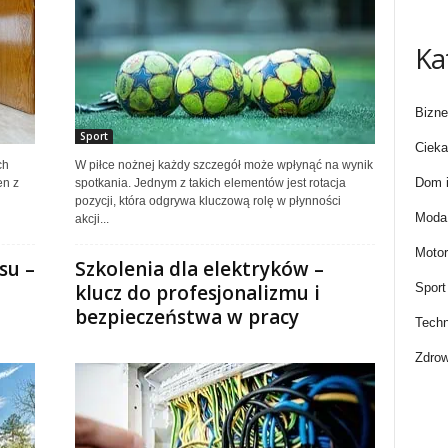
Ka
Bizne
Sport
Cieka
ch
W piłce nożnej każdy szczegół może wpłynąć na wynik
Dom i
en z
spotkania. Jednym z takich elementów jest rotacja
pozycji, która odgrywa kluczową rolę w płynności
Moda 
akcji...
Motor
su –
Szkolenia dla elektryków –
Sport
klucz do profesjonalizmu i
bezpieczeństwa w pracy
Techn
Zdrow