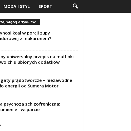
MODA I STYL
SPORT
taj więcej artykułów:
wynosi kcal w porcji zupy
idorowej z makaronem?
lny uniwersalny przepis na muffinki
woich ulubionych dodatków
gaty prądotwórcze – niezawodne
ło energii od Sumera Motor
a psychoza schizofreniczna:
umienie i wsparcie