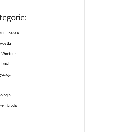
tegorie:
s i Finanse
wostki
 Wnętrze
i styl
yzacja
ologia
ie i Uroda