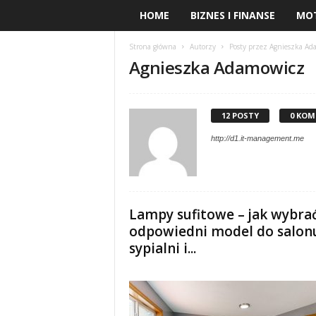
HOME
BIZNES I FINANSE
MO
Strona główna
Autorzy
Posty przez Agnieszka Ad
Agnieszka Adamowicz
12 POSTY
0 KOM
http://d1.it-management.me
Lampy sufitowe – jak wybra
odpowiedni model do salon
sypialni i...