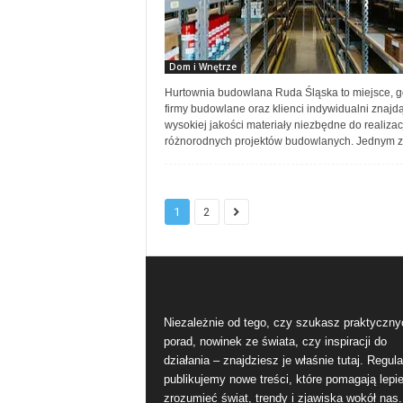
Dom i Wnętrze
Hurtownia budowlana Ruda Śląska to miejsce, g
firmy budowlane oraz klienci indywidualni znajd
wysokiej jakości materiały niezbędne do realizac
różnorodnych projektów budowlanych. Jednym z.
1
2
Niezależnie od tego, czy szukasz praktyczny
porad, nowinek ze świata, czy inspiracji do
działania – znajdziesz je właśnie tutaj. Regula
publikujemy nowe treści, które pomagają lepie
zrozumieć świat, trendy i zjawiska wokół nas.