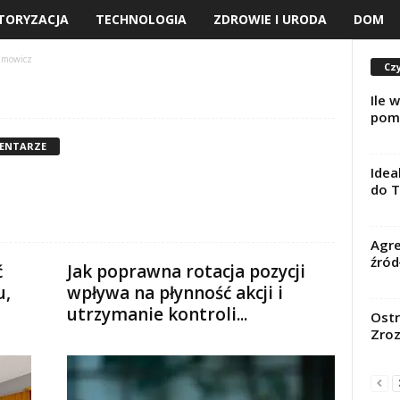
TORYZACJA
TECHNOLOGIA
ZDROWIE I URODA
DOM
amowicz
Czy
Ile 
pom
ENTARZE
Idea
do T
Agre
źród
ć
Jak poprawna rotacja pozycji
u,
wpływa na płynność akcji i
utrzymanie kontroli...
Ostr
Zroz