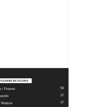
PULARNE KATEGORIE
59
s i Finanse
37
wostki
37
 Wnętrze