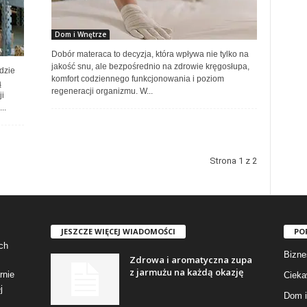
Dom i Wnętrze
Dobór materaca to decyzja, która wpływa nie tylko na
jakość snu, ale bezpośrednio na zdrowie kręgosłupa,
dzie
komfort codziennego funkcjonowania i poziom
ą
regeneracji organizmu. W...
ji
..
Strona 1 z 2
JESZCZE WIĘCEJ WIADOMOŚCI
PO
ch
Bizne
Zdrowa i aromatyczna zupa
z jarmużu na każdą okazję
rnie
Cieka
j
Dom i