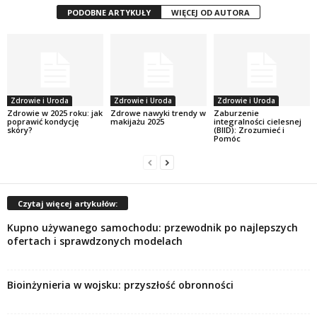
PODOBNE ARTYKUŁY
WIĘCEJ OD AUTORA
Zdrowie i Uroda
Zdrowie i Uroda
Zdrowie i Uroda
Zdrowie w 2025 roku: jak
Zdrowe nawyki trendy w
Zaburzenie
poprawić kondycję
makijażu 2025
integralności cielesnej
skóry?
(BIID): Zrozumieć i
Pomóc
Czytaj więcej artykułów:
Kupno używanego samochodu: przewodnik po najlepszych
ofertach i sprawdzonych modelach
Bioinżynieria w wojsku: przyszłość obronności