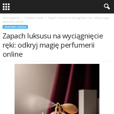
Strona główna
Zdrowie i Uroda
Zapach luksusu na wyciągnięcie ręki: odkryj magię
perfumerii online
ZDROWIE I URODA
Zapach luksusu na wyciągnięcie
ręki: odkryj magię perfumerii
online