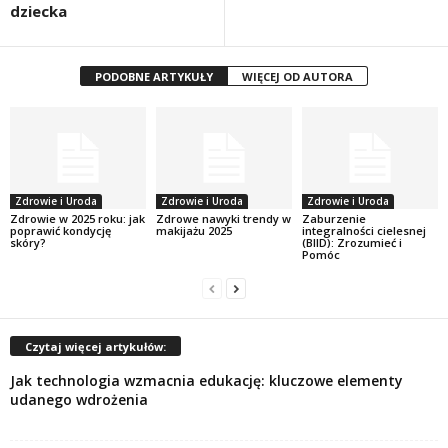
dziecka
PODOBNE ARTYKUŁY
WIĘCEJ OD AUTORA
Zdrowie i Uroda
Zdrowie i Uroda
Zdrowie i Uroda
Zdrowie w 2025 roku: jak
Zdrowe nawyki trendy w
Zaburzenie
poprawić kondycję
makijażu 2025
integralności cielesnej
skóry?
(BIID): Zrozumieć i
Pomóc
Czytaj więcej artykułów:
Jak technologia wzmacnia edukację: kluczowe elementy
udanego wdrożenia