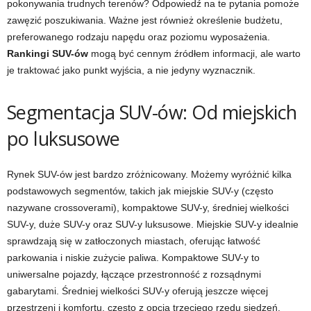
pokonywania trudnych terenów? Odpowiedź na te pytania pomoże
zawęzić poszukiwania. Ważne jest również określenie budżetu,
preferowanego rodzaju napędu oraz poziomu wyposażenia.
Rankingi SUV-ów
mogą być cennym źródłem informacji, ale warto
je traktować jako punkt wyjścia, a nie jedyny wyznacznik.
Segmentacja SUV-ów: Od miejskich
po luksusowe
Rynek SUV-ów jest bardzo zróżnicowany. Możemy wyróżnić kilka
podstawowych segmentów, takich jak miejskie SUV-y (często
nazywane crossoverami), kompaktowe SUV-y, średniej wielkości
SUV-y, duże SUV-y oraz SUV-y luksusowe. Miejskie SUV-y idealnie
sprawdzają się w zatłoczonych miastach, oferując łatwość
parkowania i niskie zużycie paliwa. Kompaktowe SUV-y to
uniwersalne pojazdy, łączące przestronność z rozsądnymi
gabarytami. Średniej wielkości SUV-y oferują jeszcze więcej
przestrzeni i komfortu, często z opcją trzeciego rzędu siedzeń.