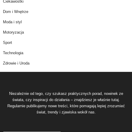
Ciekawostki
Dom i Wnętrze
Moda i styl
Motoryzacja
Sport
Technologia
Zdrowie i Uroda
Niezależnie od tego, czy szukasz praktycznych porad, nowinek ze
świata, czy inspiracji do działania – znajdziesz je właśnie tutaj.
Regularnie publikujemy nowe treści, które pomagają lepiej zrozumieć
świat, trendy i zjawiska wokół nas.