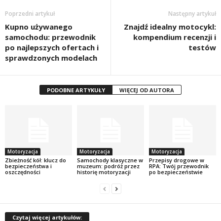
Poprzedni artykuł
Następny artykuł
Kupno używanego
Znajdź idealny motocykl:
samochodu: przewodnik
kompendium recenzji i
po najlepszych ofertach i
testów
sprawdzonych modelach
PODOBNE ARTYKUŁY
WIĘCEJ OD AUTORA
Motoryzacja
Motoryzacja
Motoryzacja
Zbieżność kół: klucz do
Samochody klasyczne w
Przepisy drogowe w
bezpieczeństwa i
muzeum: podróż przez
RPA: Twój przewodnik
oszczędności
historię motoryzacji
po bezpieczeństwie
Czytaj więcej artykułów: