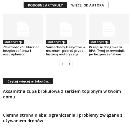
PODOBNE ARTYKUŁY
WIĘCEJ OD AUTORA
Motoryzacja
Motoryzacja
Motoryzacja
Zbieżność kół: klucz do
Samochody klasyczne w
Przepisy drogowe w
bezpieczeństwa i
muzeum: podróż przez
RPA: Twój przewodnik
oszczędności
historię motoryzacji
po bezpieczeństwie
Czytaj więcej artykułów:
Aksamitna zupa brokułowa z serkiem topionym w twoim
domu
Ciemna strona nieba: ograniczenia i problemy związane z
używaniem dronów