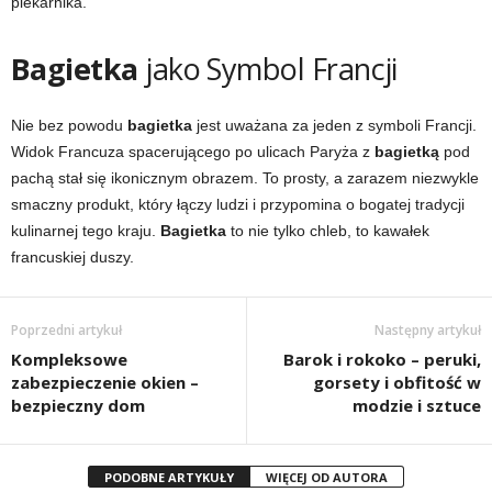
piekarnika.
Bagietka
jako Symbol Francji
Nie bez powodu
bagietka
jest uważana za jeden z symboli Francji.
Widok Francuza spacerującego po ulicach Paryża z
bagietką
pod
pachą stał się ikonicznym obrazem. To prosty, a zarazem niezwykle
smaczny produkt, który łączy ludzi i przypomina o bogatej tradycji
kulinarnej tego kraju.
Bagietka
to nie tylko chleb, to kawałek
francuskiej duszy.
Poprzedni artykuł
Następny artykuł
Kompleksowe
Barok i rokoko – peruki,
zabezpieczenie okien –
gorsety i obfitość w
bezpieczny dom
modzie i sztuce
PODOBNE ARTYKUŁY
WIĘCEJ OD AUTORA