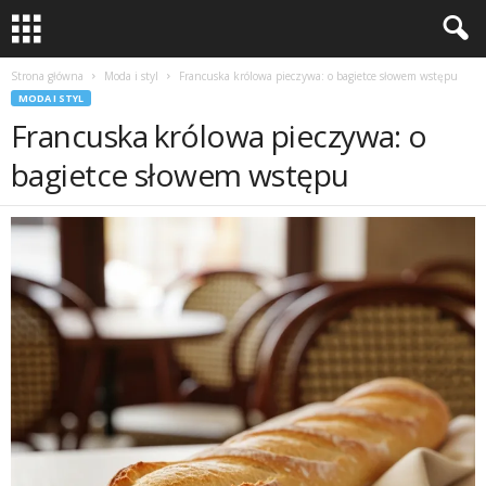
Strona główna
Moda i styl
Francuska królowa pieczywa: o bagietce słowem wstępu
MODA I STYL
Francuska królowa pieczywa: o
bagietce słowem wstępu