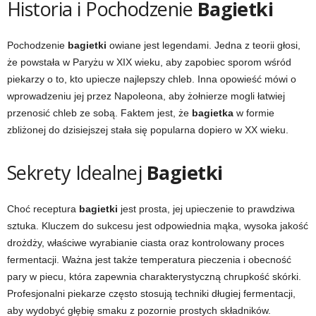
Historia i Pochodzenie
Bagietki
Pochodzenie
bagietki
owiane jest legendami. Jedna z teorii głosi,
że powstała w Paryżu w XIX wieku, aby zapobiec sporom wśród
piekarzy o to, kto upiecze najlepszy chleb. Inna opowieść mówi o
wprowadzeniu jej przez Napoleona, aby żołnierze mogli łatwiej
przenosić chleb ze sobą. Faktem jest, że
bagietka
w formie
zbliżonej do dzisiejszej stała się popularna dopiero w XX wieku.
Sekrety Idealnej
Bagietki
Choć receptura
bagietki
jest prosta, jej upieczenie to prawdziwa
sztuka. Kluczem do sukcesu jest odpowiednia mąka, wysoka jakość
drożdży, właściwe wyrabianie ciasta oraz kontrolowany proces
fermentacji. Ważna jest także temperatura pieczenia i obecność
pary w piecu, która zapewnia charakterystyczną chrupkość skórki.
Profesjonalni piekarze często stosują techniki długiej fermentacji,
aby wydobyć głębię smaku z pozornie prostych składników.