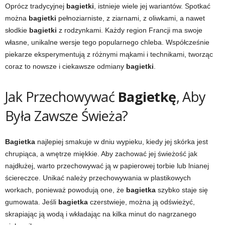
Oprócz tradycyjnej
bagietki
, istnieje wiele jej wariantów. Spotkać
można
bagietki
pełnoziarniste, z ziarnami, z oliwkami, a nawet
słodkie
bagietki
z rodzynkami. Każdy region Francji ma swoje
własne, unikalne wersje tego popularnego chleba. Współcześnie
piekarze eksperymentują z różnymi mąkami i technikami, tworząc
coraz to nowsze i ciekawsze odmiany
bagietki
.
Jak Przechowywać
Bagietkę
, Aby
Była Zawsze Świeża?
Bagietka
najlepiej smakuje w dniu wypieku, kiedy jej skórka jest
chrupiąca, a wnętrze miękkie. Aby zachować jej świeżość jak
najdłużej, warto przechowywać ją w papierowej torbie lub lnianej
ściereczce. Unikać należy przechowywania w plastikowych
workach, ponieważ powodują one, że
bagietka
szybko staje się
gumowata. Jeśli
bagietka
czerstwieje, można ją odświeżyć,
skrapiając ją wodą i wkładając na kilka minut do nagrzanego