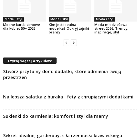
Moda i styl
Moda i styl
Moda i styl
Modne kurtki zimowe
Kim jest idealna
Moda młodzieżowa
dla kobiet 50+ 2026
modelka? Odkryj tajniki
street 2026: Trendy,
branży
inspiracje, styl
Czytaj więcej artykułów:
Stwórz przytulny dom: dodatki, które odmienią twoją
przestrzeń
Najlepsza sałatka z buraka i fety z chrupiącymi dodatkami
Sukienki do karmienia: komfort i styl dla mamy
Sekret idealnej garderoby: siła rzemiosła krawieckiego