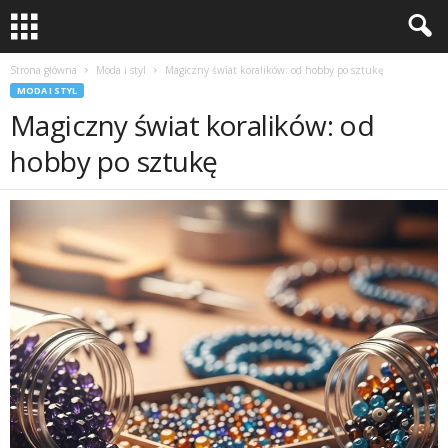
Strona główna
Moda i styl
Magiczny świat koralików: od hobby po sztukę
MODA I STYL
Magiczny świat koralików: od
hobby po sztukę