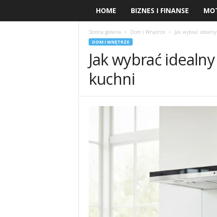
HOME
BIZNES I FINANSE
MO
Strona główna
Dom i Wnętrze
Jak wybrać idealn
DOM I WNĘTRZE
Jak wybrać idealn
kuchni