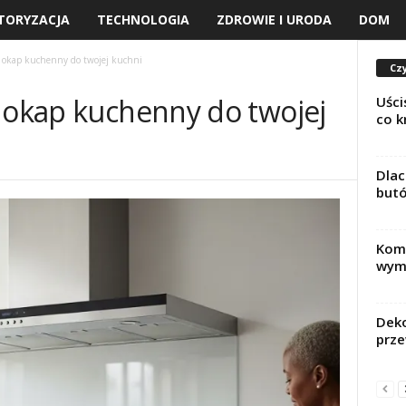
TORYZACJA
TECHNOLOGIA
ZDROWIE I URODA
DOM
y okap kuchenny do twojej kuchni
Czy
y okap kuchenny do twojej
Uści
co k
Dlac
but
Komp
wyma
Deko
prze