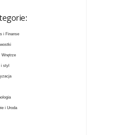
tegorie:
s i Finanse
wostki
 Wnętrze
i styl
yzacja
ologia
ie i Uroda