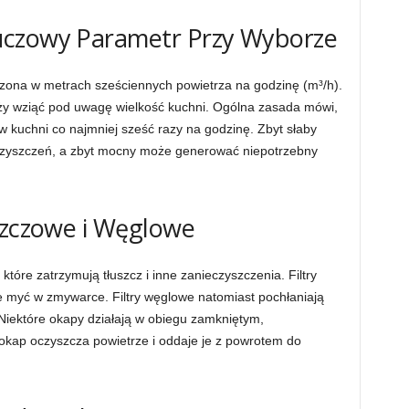
uczowy Parametr Przy Wyborze
rzona w metrach sześciennych powietrza na godzinę (m³/h).
ży wziąć pod uwagę wielkość kuchni. Ogólna zasada mówi,
w kuchni co najmniej sześć razy na godzinę. Zbyt słaby
eczyszczeń, a zbyt mocny może generować niepotrzebny
szczowe i Węglowe
które zatrzymują tłuszcz i inne zanieczyszczenia. Filtry
e myć w zmywarce. Filtry węglowe natomiast pochłaniają
Niektóre okapy działają w obiegu zamkniętym,
i okap oczyszcza powietrze i oddaje je z powrotem do