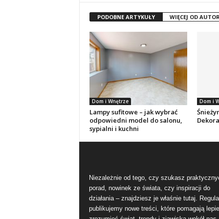
PODOBNE ARTYKUŁY
WIĘCEJ OD AUTO
Dom i Wnętrze
Dom i W
Lampy sufitowe – jak wybrać
Śnieżyn
odpowiedni model do salonu,
Dekora
sypialni i kuchni
Niezależnie od tego, czy szukasz praktyczny
porad, nowinek ze świata, czy inspiracji do
działania – znajdziesz je właśnie tutaj. Regula
publikujemy nowe treści, które pomagają lepie
zrozumieć świat, trendy i zjawiska wokół nas.