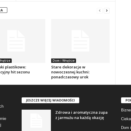
RA
nętrze
Dom i Wnętrze
ki plastikowe:
Stare dekoracje w
cyjny hit sezonu
nowoczesnej kuchni:
ponadczasowy urok
JESZCZE WIĘCEJ WIADOMOŚCI
PO
ch
Bizne
Zdrowa i aromatyczna zupa
z jarmużu na każdą okazję
rnie
Cieka
j
Dom i