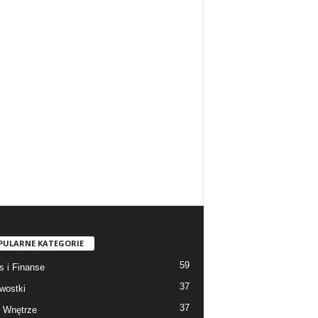
PULARNE KATEGORIE
59
s i Finanse
37
wostki
37
 Wnętrze