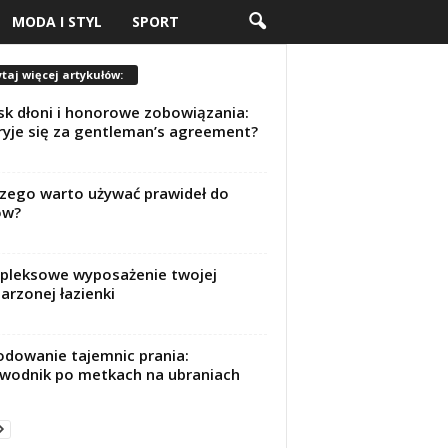
MODA I STYL
SPORT
taj więcej artykułów:
sk dłoni i honorowe zobowiązania:
ryje się za gentleman’s agreement?
zego warto używać prawideł do
ów?
leksowe wyposażenie twojej
rzonej łazienki
dowanie tajemnic prania:
wodnik po metkach na ubraniach