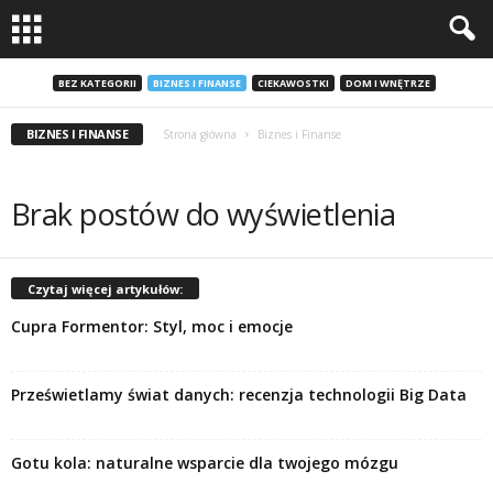
BEZ KATEGORII
BIZNES I FINANSE
CIEKAWOSTKI
DOM I WNĘTRZE
BIZNES I FINANSE
Strona główna
Biznes i Finanse
Brak postów do wyświetlenia
Czytaj więcej artykułów:
Cupra Formentor: Styl, moc i emocje
Prześwietlamy świat danych: recenzja technologii Big Data
Gotu kola: naturalne wsparcie dla twojego mózgu