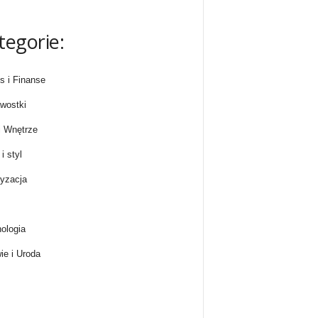
tegorie:
s i Finanse
wostki
 Wnętrze
i styl
yzacja
ologia
ie i Uroda