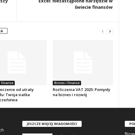
jszy
Excel: niezastąpione narzędzie w
świecie finansów
RA
i Finanse
Biznes i Finanse
eczenie od utraty
Rozliczenia VAT 2025: Pomysły
u: Twoja siatka
na biznes i rozwój
czeństwa
JESZCZE WIĘCEJ WIADOMOŚCI
PO
ch
Bizne