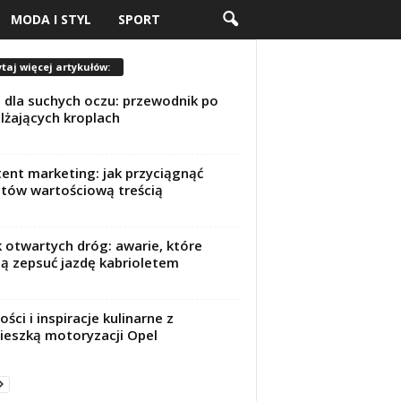
MODA I STYL
SPORT
taj więcej artykułów:
 dla suchych oczu: przewodnik po
lżających kroplach
ent marketing: jak przyciągnąć
ntów wartościową treścią
 otwartych dróg: awarie, które
 zepsuć jazdę kabrioletem
ści i inspiracje kulinarne z
eszką motoryzacji Opel