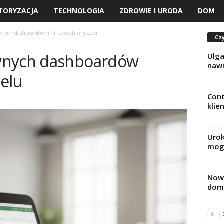
TORYZACJA
TECHNOLOGIA
ZDROWIE I URODA
DOM
wnych dashboardów finansowych w Excelu
Czy
wnych dashboardów
Ulga
nawi
elu
Cont
klie
Urok
mogą
Nowo
domi