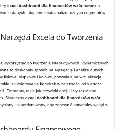
obry
excel dashboard dla finansistów wzór
powinien
rtowanie danych, aby umożliwić analizę różnych segmentów
arzędzi Excela do Tworzenia
na wykorzystać do tworzenia interaktywnych i dynamicznych
wne to doskonały sposób na agregację i analizę dużych
y liniowe, słupkowe i kołowe, pozwalają na wizualizację
akie jak kolorowanie komórek w zależności od wartości,
. Formanty, takie jak przyciski opcji i listy rozwijane,
ych. Skuteczny
excel dashboard dla finansistów wzór
myślany i skoordynowany, aby zapewnić optymalny wgląd w
ashboardu Finansowego