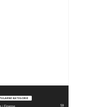
PULARNE KATEGORIE
59
s i Finanse