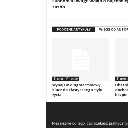
Ekonomia uwagi: walka o najcennie
zasób
PODOBNE ARTYKUŁY
WIĘCEJ OD AUTO
Biznes i Finanse
Biznes 
Wynajem długoterminowy:
Ubezpi
Klucz do elastycznego stylu
dochod
życia
bezpie
Niezależnie od tego, czy szukasz praktyczny