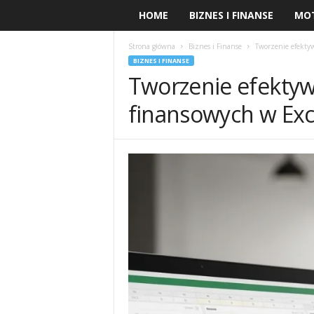
HOME
BIZNES I FINANSE
MO
Strona główna
Biznes i Finanse
Tworzenie efekty
BIZNES I FINANSE
Tworzenie efekty
finansowych w Exc