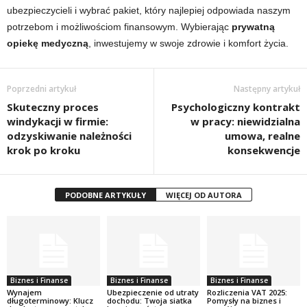
ubezpieczycieli i wybrać pakiet, który najlepiej odpowiada naszym
potrzebom i możliwościom finansowym. Wybierając
prywatną
opiekę medyczną
, inwestujemy w swoje zdrowie i komfort życia.
Poprzedni artykuł
Następny artykuł
Skuteczny proces
Psychologiczny kontrakt
windykacji w firmie:
w pracy: niewidzialna
odzyskiwanie należności
umowa, realne
krok po kroku
konsekwencje
PODOBNE ARTYKUŁY
WIĘCEJ OD AUTORA
Biznes i Finanse
Biznes i Finanse
Biznes i Finanse
Wynajem
Ubezpieczenie od utraty
Rozliczenia VAT 2025:
długoterminowy: Klucz
dochodu: Twoja siatka
Pomysły na biznes i