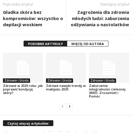
Poprzedni artykuł
Następny artykuł
Gładka skóra bez
Zagrożenia dla zdrowia
kompromisów: wszystko o
młodych ludzi: zaburzenia
depilacji woskiem
odżywiania u nastolatków
PODOBNE ARTYKUŁY
WIĘCEJ OD AUTORA
Zdrowie i Uroda
Zdrowie i Uroda
Zdrowie i Uroda
Zdrowie w 2025 roku: jak
Zdrowe nawyki trendy w
Zaburzenie
poprawić kondycję
makijażu 2025
integralności cielesnej
skóry?
(BIID): Zrozumieć i
Pomóc
Czytaj więcej artykułów: