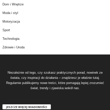
Dom i Wnętrze
Moda i styl
Motoryzacja
Sport
Technologia
Zdrowie i Uroda
Niezależnie od tego, czy szukasz praktycznych porad, nowinek ze
świata, czy inspiracji do działania – znajdziesz je właśnie tutaj.
Regularnie publikujemy nowe treści, które pomagają lepiej zrozumieć
świat, trendy i zjawiska wokół nas.
JESZCZE WIĘCEJ WIADOMOŚCI