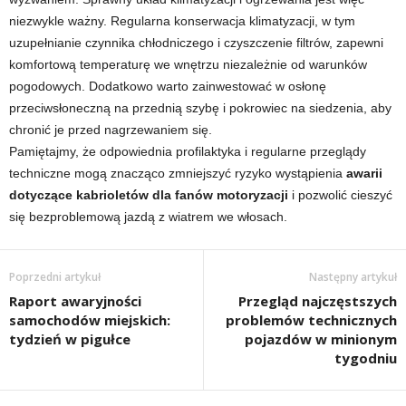
niezwykle ważny. Regularna konserwacja klimatyzacji, w tym
uzupełnianie czynnika chłodniczego i czyszczenie filtrów, zapewni
komfortową temperaturę we wnętrzu niezależnie od warunków
pogodowych. Dodatkowo warto zainwestować w osłonę
przeciwsłoneczną na przednią szybę i pokrowiec na siedzenia, aby
chronić je przed nagrzewaniem się.
Pamiętajmy, że odpowiednia profilaktyka i regularne przeglądy
techniczne mogą znacząco zmniejszyć ryzyko wystąpienia
awarii
dotyczące kabrioletów dla fanów motoryzacji
i pozwolić cieszyć
się bezproblemową jazdą z wiatrem we włosach.
Poprzedni artykuł
Następny artykuł
Raport awaryjności
Przegląd najczęstszych
samochodów miejskich:
problemów technicznych
tydzień w pigułce
pojazdów w minionym
tygodniu