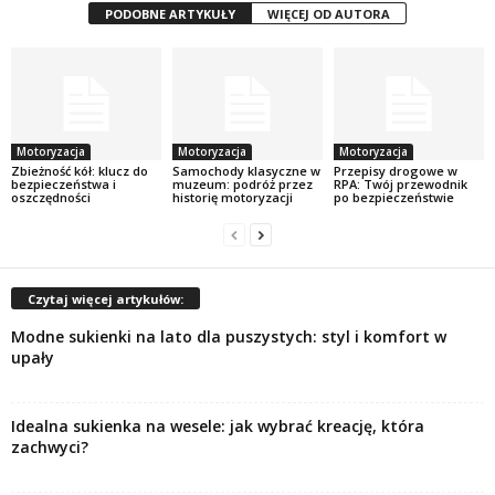
PODOBNE ARTYKUŁY
WIĘCEJ OD AUTORA
Motoryzacja
Motoryzacja
Motoryzacja
Zbieżność kół: klucz do
Samochody klasyczne w
Przepisy drogowe w
bezpieczeństwa i
muzeum: podróż przez
RPA: Twój przewodnik
oszczędności
historię motoryzacji
po bezpieczeństwie
Czytaj więcej artykułów:
Modne sukienki na lato dla puszystych: styl i komfort w
upały
Idealna sukienka na wesele: jak wybrać kreację, która
zachwyci?