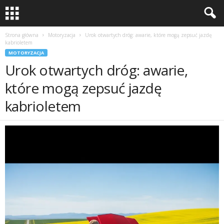
Strona główna
Motoryzacja
Urok otwartych dróg: awarie, które mogą zepsuć jazdę
kabrioletem
MOTORYZACJA
Urok otwartych dróg: awarie,
które mogą zepsuć jazdę
kabrioletem