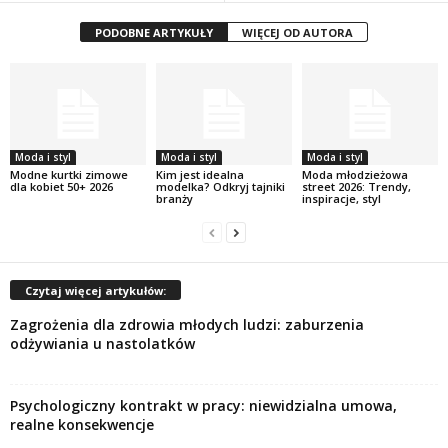
PODOBNE ARTYKUŁY
WIĘCEJ OD AUTORA
Moda i styl
Moda i styl
Moda i styl
Modne kurtki zimowe
Kim jest idealna
Moda młodzieżowa
dla kobiet 50+ 2026
modelka? Odkryj tajniki
street 2026: Trendy,
branży
inspiracje, styl
Czytaj więcej artykułów:
Zagrożenia dla zdrowia młodych ludzi: zaburzenia
odżywiania u nastolatków
Psychologiczny kontrakt w pracy: niewidzialna umowa,
realne konsekwencje