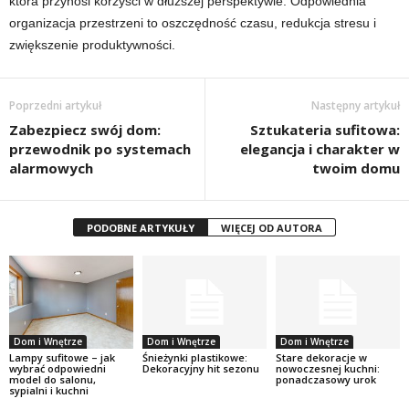
która przynosi korzyści w dłuższej perspektywie. Odpowiednia
organizacja przestrzeni to oszczędność czasu, redukcja stresu i
zwiększenie produktywności.
Poprzedni artykuł
Następny artykuł
Zabezpiecz swój dom:
Sztukateria sufitowa:
przewodnik po systemach
elegancja i charakter w
alarmowych
twoim domu
PODOBNE ARTYKUŁY
WIĘCEJ OD AUTORA
Dom i Wnętrze
Dom i Wnętrze
Dom i Wnętrze
Lampy sufitowe – jak
Śnieżynki plastikowe:
Stare dekoracje w
wybrać odpowiedni
Dekoracyjny hit sezonu
nowoczesnej kuchni:
model do salonu,
ponadczasowy urok
sypialni i kuchni