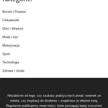
Biznes i Finanse
Ciekawostki
Dom i Wnętrze
Moda i styl
Motoryzacja
Sport
Technologia
Zdrowie i Uroda
Niezależnie od tego, czy szukasz praktycznych porad, nowinek ze
świata, czy inspiracji do działania – znajdziesz je właśnie tutaj.
Regularnie publikujemy nowe treści, które pomagają lepiej zrozumieć