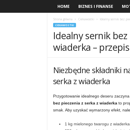
HOME
BIZNES I FINANSE
MO
Strona główna
Ciekawostki
Idealny sernik bez pie
CIEKAWOSTKI
Idealny sernik bez 
wiaderka – przepis
Niezbędne składniki na
serka z wiaderka
Przygotowanie idealnego deseru zaczyna 
bez pieczenia z serka z wiaderka
to pro
smak. Aby uzyskać wymarzony efekt, nale
1 kg mielonego twarogu z wiaderka