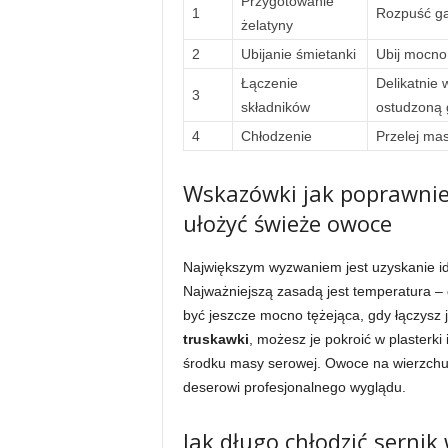
Przygotowanie
1
Rozpuść gal
żelatyny
2
Ubijanie śmietanki
Ubij mocno
Łączenie
Delikatnie 
3
składników
ostudzoną 
4
Chłodzenie
Przelej mas
Wskazówki jak poprawnie
ułożyć świeże owoce
Największym wyzwaniem jest uzyskanie ide
Najważniejszą zasadą jest temperatura – 
być jeszcze mocno tężejąca, gdy łączysz 
truskawki
, możesz je pokroić w plasterki
środku masy serowej. Owoce na wierzchu 
deserowi profesjonalnego wyglądu.
Jak długo chłodzić serni