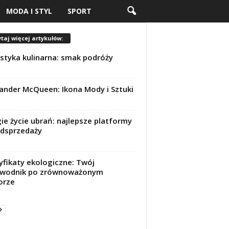
MODA I STYL
SPORT
taj więcej artykułów:
styka kulinarna: smak podróży
ander McQueen: Ikona Mody i Sztuki
ie życie ubrań: najlepsze platformy
dsprzedaży
yfikaty ekologiczne: Twój
ewodnik po zrównoważonym
orze