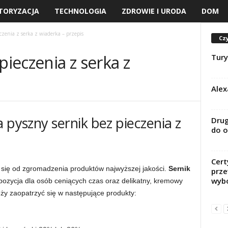
TORYZACJA
TECHNOLOGIA
ZDROWIE I URODA
DOM
czenia z serka z wiaderka – przepis
Czy
pieczenia z serka z
Tury
Alex
 pyszny sernik bez pieczenia z
Drug
do o
Cert
się od zgromadzenia produktów najwyższej jakości.
Sernik
prz
wyb
pozycja dla osób ceniących czas oraz delikatny, kremowy
ży zaopatrzyć się w następujące produkty: