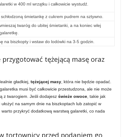
aretki w 400 ml wrzątku i całkowicie wystudź.
 schłodzoną śmietankę z cukrem pudrem na sztywno.
wmieszaj twaróg do ubitej śmietanki, a na koniec wlej
galaretkę.
ę na biszkopty i wstaw do lodówki na 3-5 godzin.
 przygotować tężejącą masę oraz
alnie gładkiej,
tężejącej masy
, która nie będzie opadać.
galaretka musi być całkowicie przestudzona, ale nie może
ją z twarogiem. Jeśli dodajesz
świeże owoce
, takie jak
 i ułożyć na samym dnie na biszkoptach lub zatopić w
warto przykryć dodatkową warstwą galaretki, co nada
k w tortownicy przed podaniem go