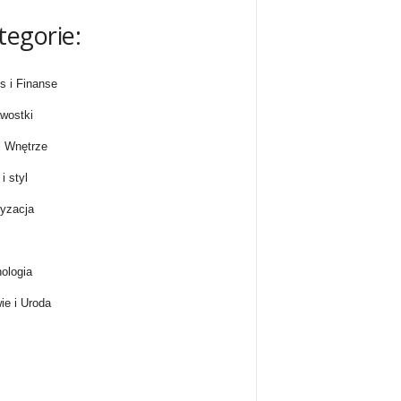
tegorie:
s i Finanse
wostki
 Wnętrze
i styl
yzacja
ologia
ie i Uroda