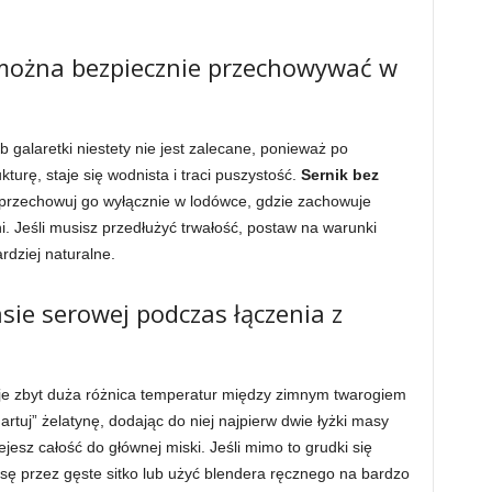
 można bezpiecznie przechowywać w
 galaretki niestety nie jest zalecane, ponieważ po
turę, staje się wodnista i traci puszystość.
Sernik bez
 przechowuj go wyłącznie w lodówce, gdzie zachowuje
. Jeśli musisz przedłużyć trwałość, postaw na warunki
rdziej naturalne.
sie serowej podczas łączenia z
ieje zbyt duża różnica temperatur między zimnym twarogiem
artuj” żelatynę, dodając do niej najpierw dwie łyżki masy
jesz całość do głównej miski. Jeśli mimo to grudki się
ę przez gęste sitko lub użyć blendera ręcznego na bardzo