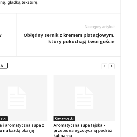
ną, gładką teksturę.
Następny artykuł
w
Obłędny sernik z kremem pistacjowym,
który pokochają twoi goście
RA
stki
Ciekawostki
 i aromatyczna zupa z
Aromatyczna zupa tajska –
u na każdą okazję
przepis na egzotyczną podróż
kulinarną