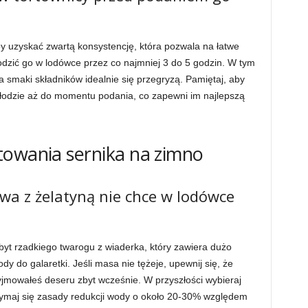
y uzyskać zwartą konsystencję, która pozwala na łatwe
łodzić go w lodówce przez co najmniej 3 do 5 godzin. W tym
 a smaki składników idealnie się przegryzą. Pamiętaj, aby
łodzie aż do momentu podania, co zapewni im najlepszą
towania sernika na zimno
a z żelatyną nie chce w lodówce
byt rzadkiego twarogu z wiaderka, który zawiera dużo
ody do galaretki. Jeśli masa nie tężeje, upewnij się, że
yjmowałeś deseru zbyt wcześnie. W przyszłości wybieraj
rzymaj się zasady redukcji wody o około 20-30% względem