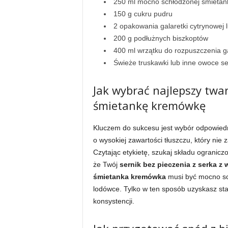
250 ml mocno schłodzonej śmietan
150 g cukru pudru
2 opakowania galaretki cytrynowej l
200 g podłużnych biszkoptów
400 ml wrzątku do rozpuszczenia g
Świeże truskawki lub inne owoce s
Jak wybrać najlepszy twa
śmietankę kremówkę
Kluczem do sukcesu jest wybór odpowie
o wysokiej zawartości tłuszczu, który nie 
Czytając etykietę, szukaj składu ograniczo
że Twój
sernik bez pieczenia z serka z 
śmietanka kremówka
musi być mocno sch
lodówce. Tylko w ten sposób uzyskasz stab
konsystencji.