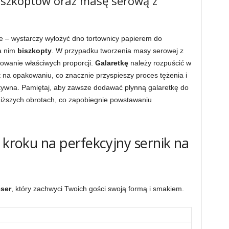
iszkoptów oraz masę serową z
e – wystarczy wyłożyć dno tortownicy papierem do
na nim
biszkopty
. W przypadku tworzenia masy serowej z
howanie właściwych proporcji.
Galaretkę
należy rozpuścić w
t na opakowaniu, co znacznie przyspieszy proces tężenia i
tywna. Pamiętaj, aby zawsze dodawać płynną galaretkę do
niższych obrotach, co zapobiegnie powstawaniu
 kroku na perfekcyjny sernik na
ser
, który zachwyci Twoich gości swoją formą i smakiem.