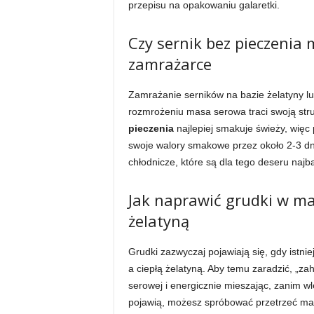
przepisu na opakowaniu galaretki.
Czy sernik bez pieczenia
zamrażarce
Zamrażanie serników na bazie żelatyny lub
rozmrożeniu masa serowa traci swoją struk
pieczenia
najlepiej smakuje świeży, więc
swoje walory smakowe przez około 2-3 dni
chłodnicze, które są dla tego deseru najba
Jak naprawić grudki w ma
żelatyną
Grudki zazwyczaj pojawiają się, gdy istn
a ciepłą żelatyną. Aby temu zaradzić, „zah
serowej i energicznie mieszając, zanim wle
pojawią, możesz spróbować przetrzeć mas