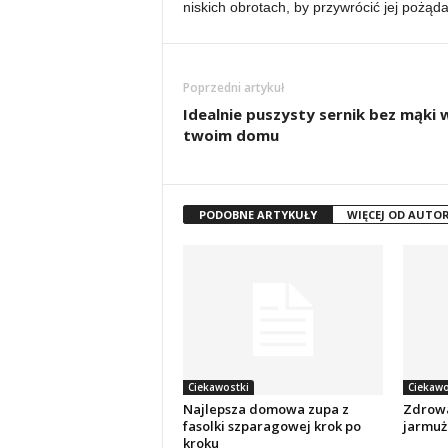
niskich obrotach, by przywrócić jej pożąda
Poprzedni artykuł
Idealnie puszysty sernik bez mąki 
twoim domu
PODOBNE ARTYKUŁY
WIĘCEJ OD AUTO
Ciekawostki
Ciekawo
Najlepsza domowa zupa z
Zdrowa
fasolki szparagowej krok po
jarmuż
kroku