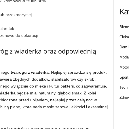
ki kremówki 30% lub 36%
Ka
ub przezroczystej
Bizne
alaretek
ezonowe do dekoracji
Cieka
Dom i
róg z wiaderka oraz odpowiednią
Moda 
Motor
dniego
twarogu z wiaderka
. Najlepiej sprawdza się produkt
Sport
zawiera zbędnych dodatków, stabilizatorów czy skrobi.
nego wyłącznie do mleka i kultur bakterii, co zagwarantuje,
Techn
wiaderka
będzie miał naturalny, głęboki smak. Z kolei
Zdrow
łodzona przed ubijaniem, najlepiej przez całą noc w
ilną pianę, która nada masie serowej lekkości i aksamitnej