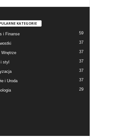
PULARNE KATEGORIE
59
s i Finanse
37
wostki
37
 Wnętrze
37
i styl
37
yzacja
37
ie i Uroda
29
ologia