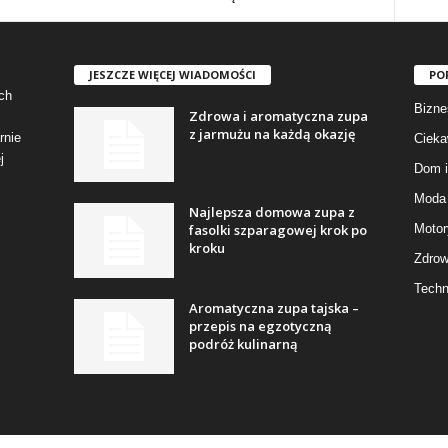
JESZCZE WIĘCEJ WIADOMOŚCI
PO
ch
Bizne
Zdrowa i aromatyczna zupa
z jarmużu na każdą okazję
rnie
Cieka
j
Dom i
Moda 
Najlepsza domowa zupa z
fasolki szparagowej krok po
Motor
kroku
Zdrow
Techn
Aromatyczna zupa tajska –
przepis na egzotyczną
podróż kulinarną