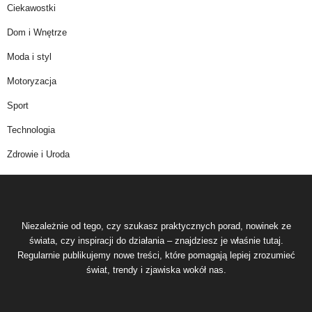
Ciekawostki
Dom i Wnętrze
Moda i styl
Motoryzacja
Sport
Technologia
Zdrowie i Uroda
Niezależnie od tego, czy szukasz praktycznych porad, nowinek ze
świata, czy inspiracji do działania – znajdziesz je właśnie tutaj.
Regularnie publikujemy nowe treści, które pomagają lepiej zrozumieć
świat, trendy i zjawiska wokół nas.