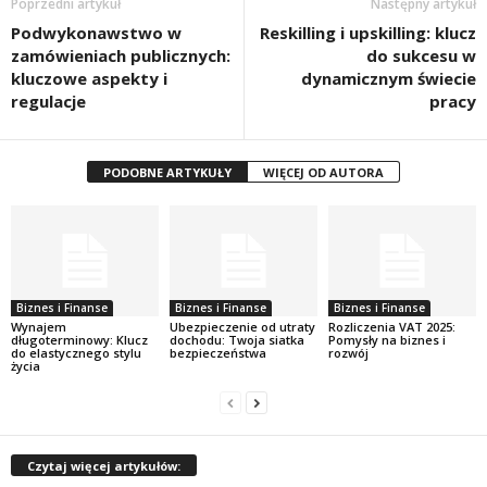
Poprzedni artykuł
Następny artykuł
Podwykonawstwo w
Reskilling i upskilling: klucz
zamówieniach publicznych:
do sukcesu w
kluczowe aspekty i
dynamicznym świecie
regulacje
pracy
PODOBNE ARTYKUŁY
WIĘCEJ OD AUTORA
Biznes i Finanse
Biznes i Finanse
Biznes i Finanse
Wynajem
Ubezpieczenie od utraty
Rozliczenia VAT 2025:
długoterminowy: Klucz
dochodu: Twoja siatka
Pomysły na biznes i
do elastycznego stylu
bezpieczeństwa
rozwój
życia
Czytaj więcej artykułów: