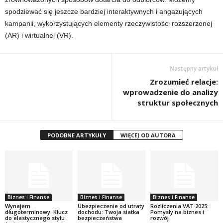
spodziewać się jeszcze bardziej interaktywnych i angażujących
kampanii, wykorzystujących elementy rzeczywistości rozszerzonej
(AR) i wirtualnej (VR).
Następny artykuł
Zrozumieć relacje:
wprowadzenie do analizy
struktur społecznych
PODOBNE ARTYKUŁY
WIĘCEJ OD AUTORA
Biznes i Finanse
Biznes i Finanse
Biznes i Finanse
Wynajem
Ubezpieczenie od utraty
Rozliczenia VAT 2025:
długoterminowy: Klucz
dochodu: Twoja siatka
Pomysły na biznes i
do elastycznego stylu
bezpieczeństwa
rozwój